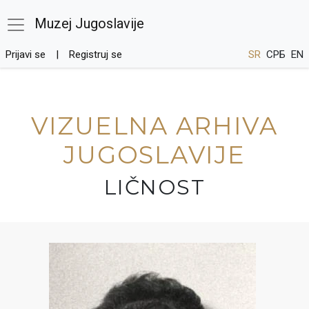
Muzej Jugoslavije
Prijavi se
Registruj se
SR
СРБ
EN
VIZUELNA ARHIVA
JUGOSLAVIJE
LIČNOST