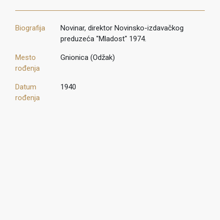
Biografija
Novinar, direktor Novinsko-izdavačkog
preduzeća "Mladost" 1974.
Mesto
Gnionica (Odžak)
rođenja
Datum
1940
rođenja