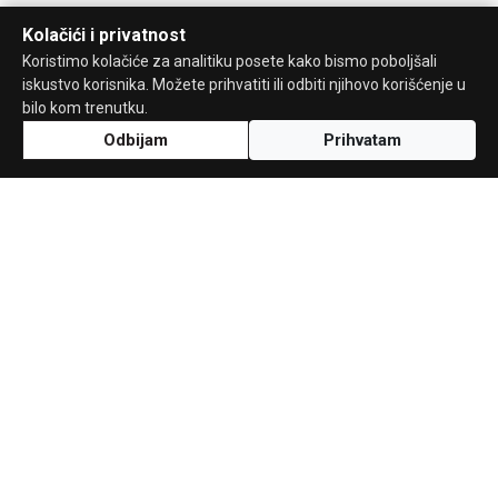
Kolačići i privatnost
Koristimo kolačiće za analitiku posete kako bismo poboljšali
iskustvo korisnika. Možete prihvatiti ili odbiti njihovo korišćenje u
bilo kom trenutku.
Odbijam
Prihvatam
Uz podršku