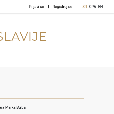
Prijavi se
Registruj se
SR
СРБ
EN
SLAVIJE
ara Marka Bulca.