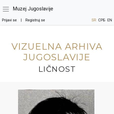
Muzej Jugoslavije
Prijavi se
Registruj se
SR
СРБ
EN
VIZUELNA ARHIVA
JUGOSLAVIJE
LIČNOST