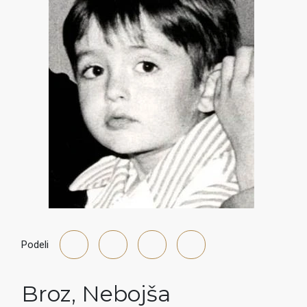
Podeli
Broz
,
Nebojša