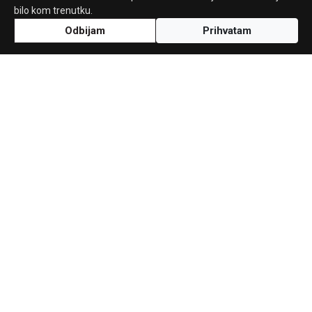
bilo kom trenutku.
Odbijam
Prihvatam
Uz podršku