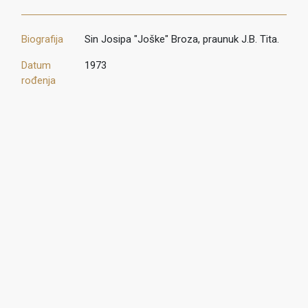
Biografija
Sin Josipa "Joške" Broza, praunuk J.B. Tita.
Datum
1973
rođenja