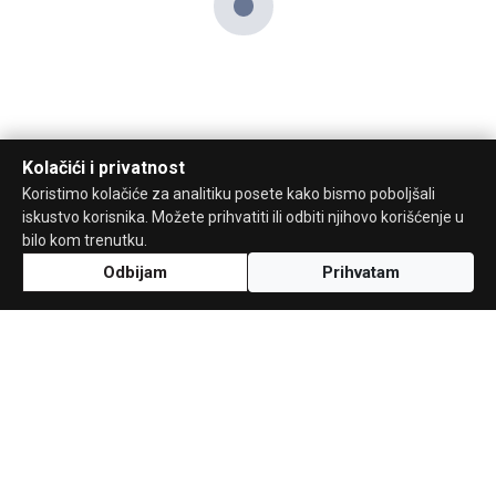
Kolačići i privatnost
Koristimo kolačiće za analitiku posete kako bismo poboljšali
iskustvo korisnika. Možete prihvatiti ili odbiti njihovo korišćenje u
bilo kom trenutku.
Odbijam
Prihvatam
Uz podršku