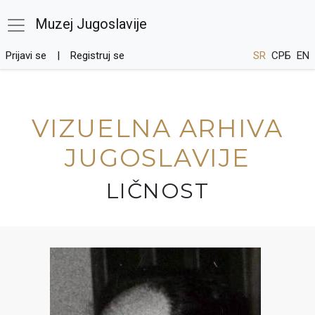
Muzej Jugoslavije
Prijavi se
Registruj se
SR
СРБ
EN
VIZUELNA ARHIVA
JUGOSLAVIJE
LIČNOST