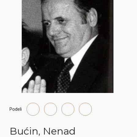
Podeli
Bućin
,
Nenad