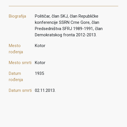
Biografija
Političar, član SKJ, član Republičke
konferencije SSRN Crne Gore, član
Predsedništva SFRJ 1989-1991, član
Demokratskog fronta 2012-2013.
Mesto
Kotor
rođenja
Mesto smrti
Kotor
Datum
1935
rođenja
Datum smrti
02.11.2013.