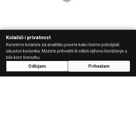
Kolačići i privatnost
Koristimo kolačiće za analitiku posete kako bismo poboljšali
iskustvo korisnika. Možete prihvatiti ili odbiti njihovo korišćenje u
bilo kom trenutku.
Odbijam
Prihvatam
Uz podršku