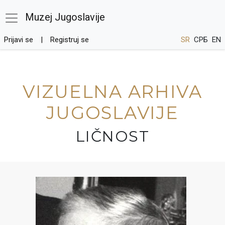
Muzej Jugoslavije
Prijavi se
Registruj se
SR
СРБ
EN
VIZUELNA ARHIVA
JUGOSLAVIJE
LIČNOST