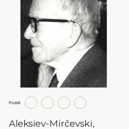
Podeli
Aleksiev-Mirčevski
,