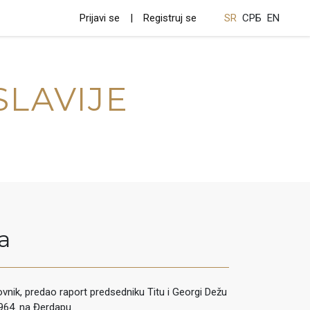
Prijavi se
Registruj se
SR
СРБ
EN
SLAVIJE
a
ovnik, predao raport predsedniku Titu i Georgi Dežu
964. na Đerdapu.