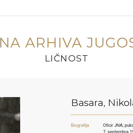
NA ARHIVA JUGO
LIČNOST
Basara
,
Nikol
Biografija
Oficir JNA, puk
7. septembra 1