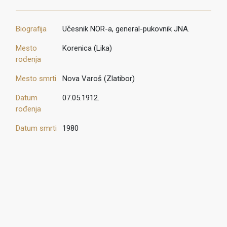
Biografija
Učesnik NOR-a, general-pukovnik JNA.
Mesto
Korenica (Lika)
rođenja
Mesto smrti
Nova Varoš (Zlatibor)
Datum
07.05.1912.
rođenja
Datum smrti
1980