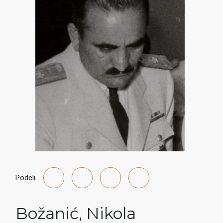
Podeli
Božanić
,
Nikola