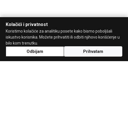
Kolačići i privatnost
Koristimo kolačiće za analitiku posete kako bismo poboljšali
iskustvo korisnika. Možete prihvatiti ili odbiti njihovo korišćenje u
bilo kom trenutku.
Odbijam
Prihvatam
Uz podršku