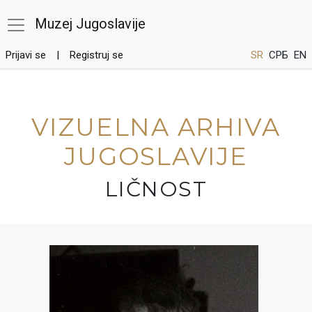
Muzej Jugoslavije
Prijavi se
Registruj se
SR
СРБ
EN
VIZUELNA ARHIVA
JUGOSLAVIJE
LIČNOST