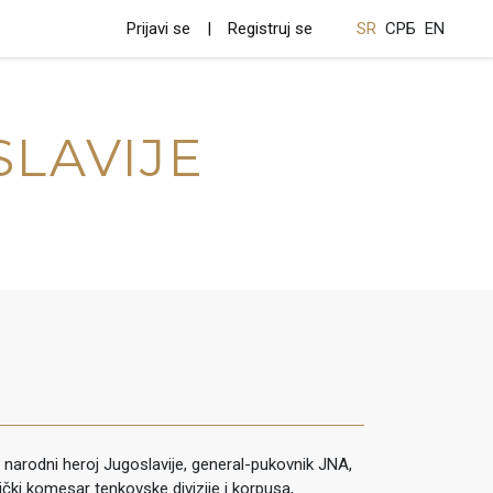
Prijavi se
Registruj se
SR
СРБ
EN
SLAVIJE
narodni heroj Jugoslavije, general-pukovnik JNA,
tički komesar tenkovske divizije i korpusa,