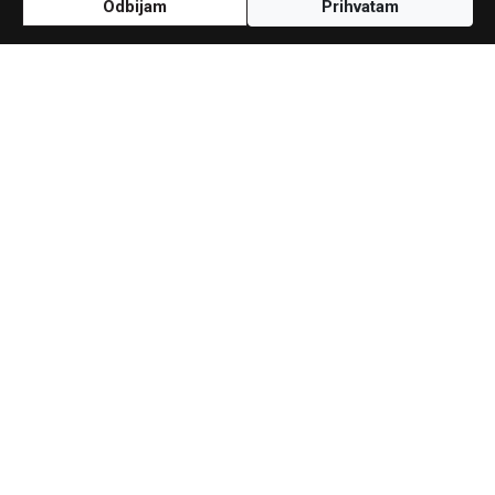
Odbijam
Prihvatam
Uz podršku
Postavke kolačića