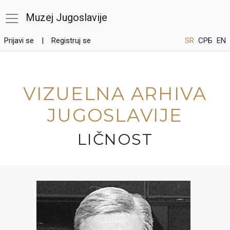
Muzej Jugoslavije
Prijavi se
Registruj se
SR
СРБ
EN
VIZUELNA ARHIVA
JUGOSLAVIJE
LIČNOST