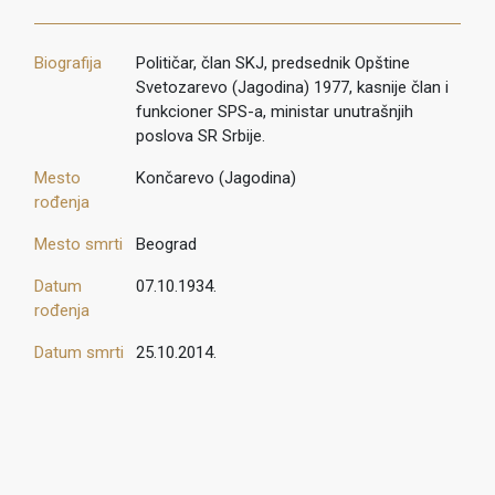
Biografija
Političar, član SKJ, predsednik Opštine
Svetozarevo (Jagodina) 1977, kasnije član i
funkcioner SPS-a, ministar unutrašnjih
poslova SR Srbije.
Mesto
Končarevo (Jagodina)
rođenja
Mesto smrti
Beograd
Datum
07.10.1934.
rođenja
Datum smrti
25.10.2014.