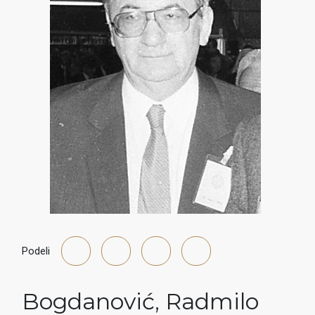
Podeli
Bogdanović
,
Radmilo