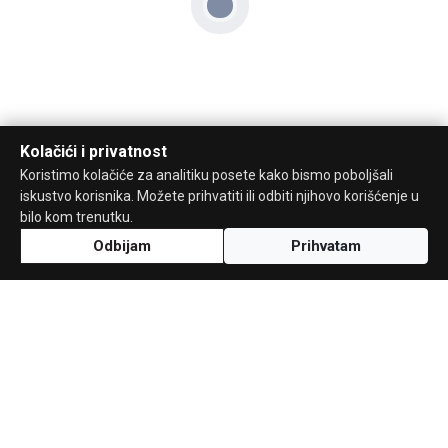
Kolačići i privatnost
Koristimo kolačiće za analitiku posete kako bismo poboljšali
iskustvo korisnika. Možete prihvatiti ili odbiti njihovo korišćenje u
bilo kom trenutku.
Odbijam
Prihvatam
Uz podršku