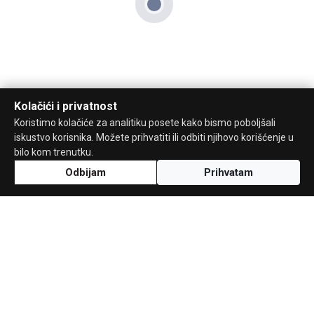
Kolačići i privatnost
Koristimo kolačiće za analitiku posete kako bismo poboljšali
iskustvo korisnika. Možete prihvatiti ili odbiti njihovo korišćenje u
bilo kom trenutku.
Odbijam
Prihvatam
Uz podršku