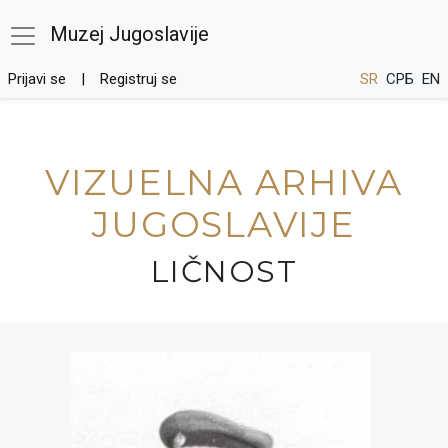
Muzej Jugoslavije
Prijavi se
Registruj se
SR
СРБ
EN
VIZUELNA ARHIVA
JUGOSLAVIJE
LIČNOST