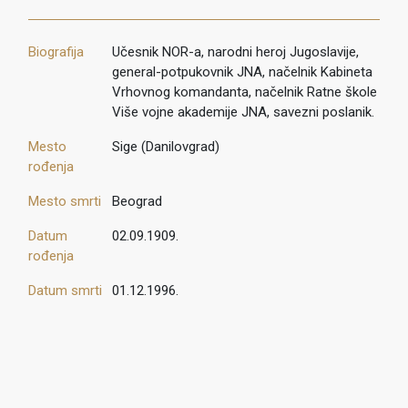
Biografija
Učesnik NOR-a, narodni heroj Jugoslavije,
general-potpukovnik JNA, načelnik Kabineta
Vrhovnog komandanta, načelnik Ratne škole
Više vojne akademije JNA, savezni poslanik.
Mesto
Sige (Danilovgrad)
rođenja
Mesto smrti
Beograd
Datum
02.09.1909.
rođenja
Datum smrti
01.12.1996.