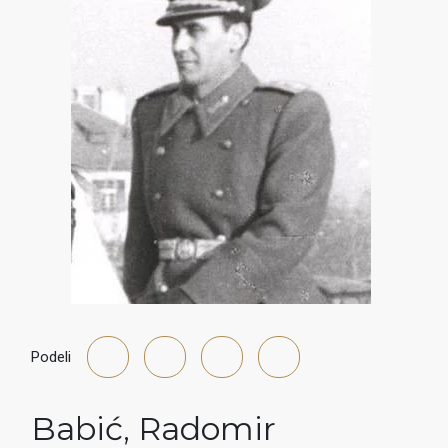
Podeli
Babić
,
Radomir