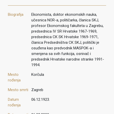
Biografija
Ekonomista, doktor ekonomskih nauka,
učesnica NOR-a, političarka, članica SKJ,
profesor Ekonomskog fakulteta u Zagrebu,
predsednica IV SR Hrvatske 1967-1969,
predsednica CK SK Hrvatske 1969-1971,
članica Predsedništva CK SKJ, politički je
osuđena kao predvodnik MASPOK-a i
smenjena sa svih funkcija, osnivač i
predsednik Hrvatske narodne stranke 1991-
1994.
Mesto
Korčula
rođenja
Mesto smrti
Zagreb
Datum
06.12.1923.
rođenja