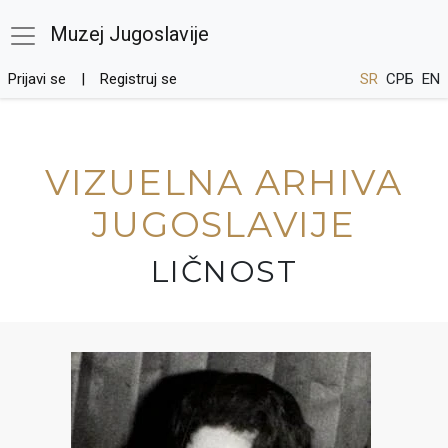
Muzej Jugoslavije
Prijavi se
Registruj se
SR
СРБ
EN
VIZUELNA ARHIVA
JUGOSLAVIJE
LIČNOST