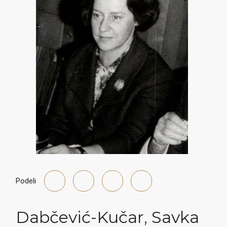
Podeli
Dabčević-Kučar
,
Savka