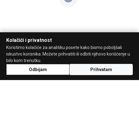
Kolačići i privatnost
Koristimo kolačiće za analitiku posete kako bismo poboljšali
iskustvo korisnika. Možete prihvatiti ili odbiti njihovo korišćenje u
bilo kom trenutku.
Odbijam
Prihvatam
Uz podršku