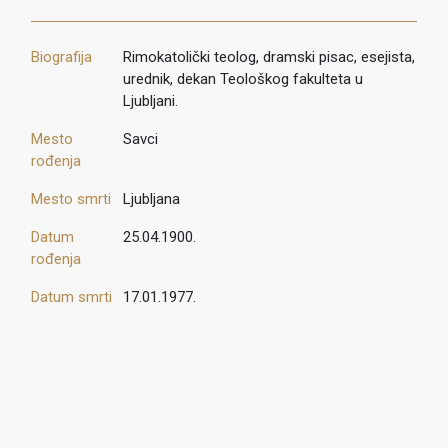
Biografija
Rimokatolički teolog, dramski pisac, esejista,
urednik, dekan Teološkog fakulteta u
Ljubljani.
Mesto
Savci
rođenja
Mesto smrti
Ljubljana
Datum
25.04.1900.
rođenja
Datum smrti
17.01.1977.