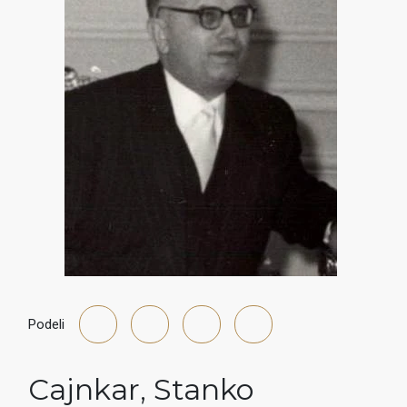
Podeli
Cajnkar
,
Stanko