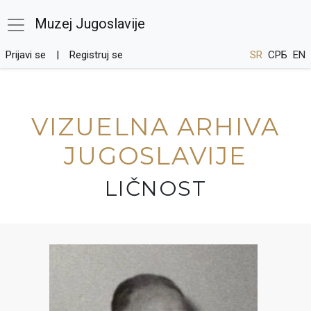
Muzej Jugoslavije
Prijavi se
Registruj se
SR
СРБ
EN
VIZUELNA ARHIVA
JUGOSLAVIJE
LIČNOST