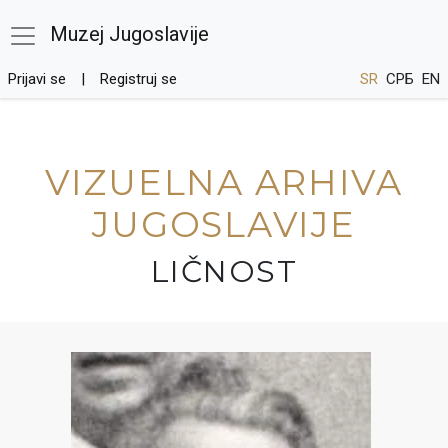
Muzej Jugoslavije
Prijavi se
Registruj se
SR
СРБ
EN
VIZUELNA ARHIVA
JUGOSLAVIJE
LIČNOST