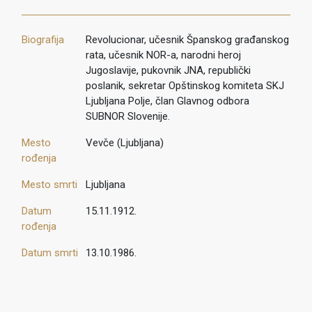
Biografija
Revolucionar, učesnik Španskog građanskog
rata, učesnik NOR-a, narodni heroj
Jugoslavije, pukovnik JNA, republički
poslanik, sekretar Opštinskog komiteta SKJ
Ljubljana Polje, član Glavnog odbora
SUBNOR Slovenije.
Mesto
Vevče (Ljubljana)
rođenja
Mesto smrti
Ljubljana
Datum
15.11.1912.
rođenja
Datum smrti
13.10.1986.