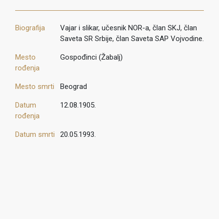
Biografija
Vajar i slikar, učesnik NOR-a, član SKJ, član
Saveta SR Srbije, član Saveta SAP Vojvodine.
Mesto
Gospođinci (Žabalj)
rođenja
Mesto smrti
Beograd
Datum
12.08.1905.
rođenja
Datum smrti
20.05.1993.