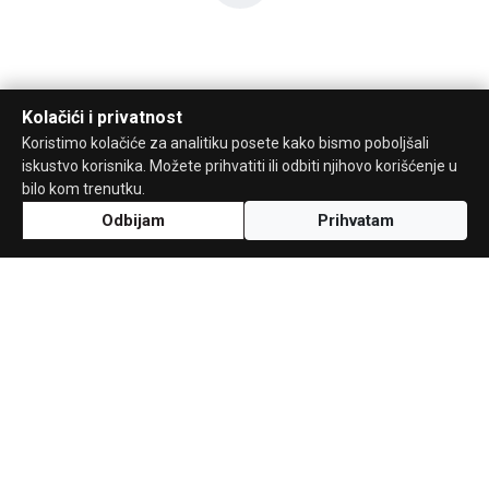
Kolačići i privatnost
Koristimo kolačiće za analitiku posete kako bismo poboljšali
iskustvo korisnika. Možete prihvatiti ili odbiti njihovo korišćenje u
bilo kom trenutku.
Odbijam
Prihvatam
Uz podršku