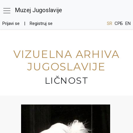
Muzej Jugoslavije
Prijavi se
Registruj se
SR
СРБ
EN
VIZUELNA ARHIVA
JUGOSLAVIJE
LIČNOST