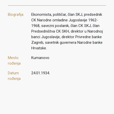
Biografija
Ekonomista, političar, član SKJ, predsednik
CK Narodne omladine Jugoslavije 1962-
1968, savezni poslanik, član CK SKJ, član
Predsedništva CK SKH, direktor u Narodnoj
banci Jugoslavije, direktor Privredne banke
Zagreb, savetnik guvernera Narodne banke
Hrvatske.
Mesto
Kumanovo
rođenja
Datum
24.01.1934.
rođenja