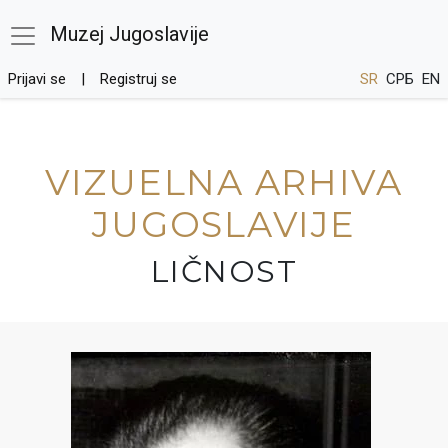
Muzej Jugoslavije
Prijavi se
Registruj se
SR
СРБ
EN
VIZUELNA ARHIVA
JUGOSLAVIJE
LIČNOST