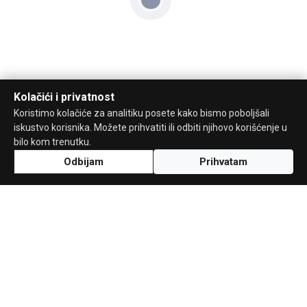
Kolačići i privatnost
Koristimo kolačiće za analitiku posete kako bismo poboljšali
iskustvo korisnika. Možete prihvatiti ili odbiti njihovo korišćenje u
bilo kom trenutku.
Odbijam
Prihvatam
Uz podršku