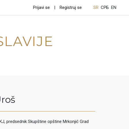
Prijavi se
Registruj se
SR
СРБ
EN
SLAVIJE
roš
 SKJ, predsednik Skupštine opštine Mrkonjić Grad