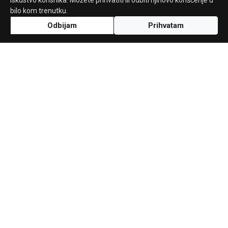
iskustvo korisnika. Možete prihvatiti ili odbiti njihovo korišćenje u
bilo kom trenutku.
Odbijam
Prihvatam
Uz podršku