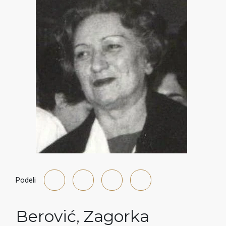
Podeli
Berović
,
Zagorka