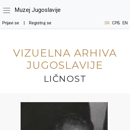
Muzej Jugoslavije
Prijavi se
Registruj se
SR
СРБ
EN
VIZUELNA ARHIVA
JUGOSLAVIJE
LIČNOST