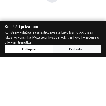
Kolačići i privatnost
Koristimo kolačiće za analitiku posete kako bismo poboljšali
iskustvo korisnika. Možete prihvatiti ili odbiti njihovo korišćenje u
bilo kom trenutku.
Odbijam
Prihvatam
Uz podršku