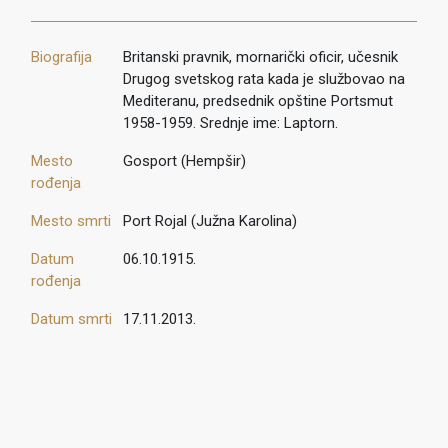
Biografija
Britanski pravnik, mornarički oficir, učesnik
Drugog svetskog rata kada je službovao na
Mediteranu, predsednik opštine Portsmut
1958-1959. Srednje ime: Laptorn.
Mesto
Gosport (Hempšir)
rođenja
Mesto smrti
Port Rojal (Južna Karolina)
Datum
06.10.1915.
rođenja
Datum smrti
17.11.2013.