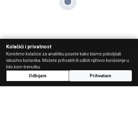
Kolačići i privatnost
Koristimo kolačiće za analitiku posete kako bismo poboljšali
iskustvo korisnika. Možete prihvatiti ili odbiti njihovo korišćenje u
bilo kom trenutku.
Odbijam
Prihvatam
Uz podršku