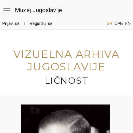
Muzej Jugoslavije
Prijavi se
Registruj se
SR
СРБ
EN
VIZUELNA ARHIVA
JUGOSLAVIJE
LIČNOST