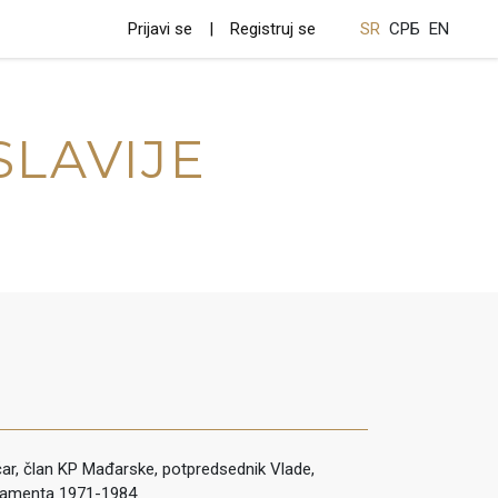
Prijavi se
Registruj se
SR
СРБ
EN
SLAVIJE
čar, član KP Mađarske, potpredsednik Vlade,
lamenta 1971-1984.