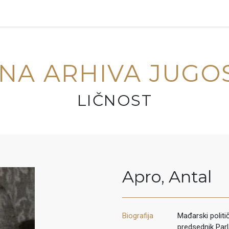
NA ARHIVA JUGO
LIČNOST
Apro
,
Antal
Biografija
Mađarski politi
predsednik Par