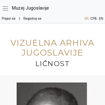
Muzej Jugoslavije
Prijavi se
Registruj se
SR
СРБ
EN
VIZUELNA ARHIVA
JUGOSLAVIJE
LIČNOST