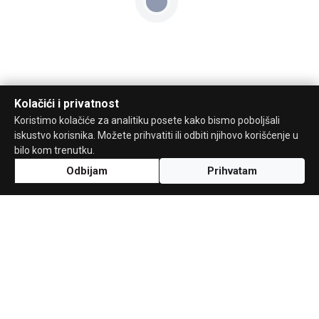
Kolačići i privatnost
Koristimo kolačiće za analitiku posete kako bismo poboljšali
iskustvo korisnika. Možete prihvatiti ili odbiti njihovo korišćenje u
bilo kom trenutku.
Odbijam
Prihvatam
Uz podršku