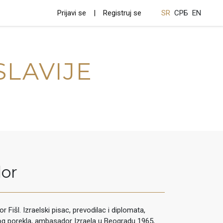
Prijavi se
Registruj se
SR
СРБ
EN
SLAVIJE
dor
 Fišl. Izraelski pisac, prevodilac i diplomata,
og porekla, ambasador Izraela u Beogradu 1965,