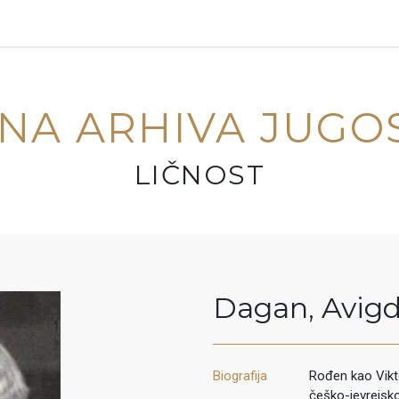
NA ARHIVA JUGO
LIČNOST
Dagan
,
Avig
Biografija
Rođen kao Viktor
češko-jevrejsk