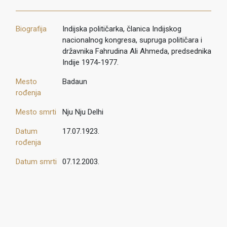
Biografija
Indijska političarka, članica Indijskog
nacionalnog kongresa, supruga političara i
državnika Fahrudina Ali Ahmeda, predsednika
Indije 1974-1977.
Mesto
Badaun
rođenja
Mesto smrti
Nju Nju Delhi
Datum
17.07.1923.
rođenja
Datum smrti
07.12.2003.