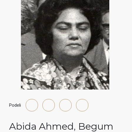
Podeli
Abida Ahmed
,
Begum