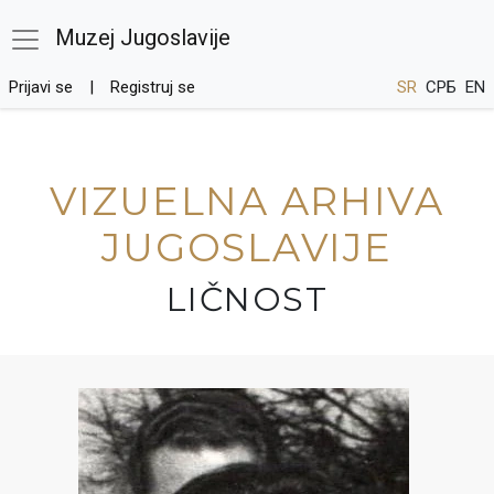
Muzej Jugoslavije
Prijavi se
Registruj se
SR
СРБ
EN
VIZUELNA ARHIVA
JUGOSLAVIJE
LIČNOST