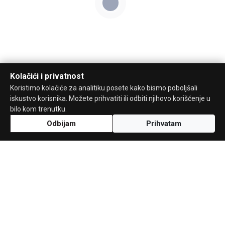
Kolačići i privatnost
Koristimo kolačiće za analitiku posete kako bismo poboljšali
iskustvo korisnika. Možete prihvatiti ili odbiti njihovo korišćenje u
bilo kom trenutku.
Odbijam
Prihvatam
Uz podršku