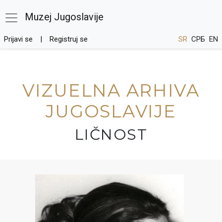
Muzej Jugoslavije
Prijavi se
Registruj se
SR
СРБ
EN
VIZUELNA ARHIVA
JUGOSLAVIJE
LIČNOST