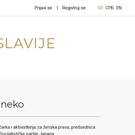
Prijavi se
Registruj se
SR
СРБ
EN
SLAVIJE
neko
čarka i aktivistkinja za ženska prava, predsednica
ocijalističke partije Japana.