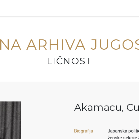
NA ARHIVA JUGO
LIČNOST
Akamacu
,
Cu
Biografija
Japanska politi
ženske sekcije S