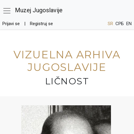
Muzej Jugoslavije
Prijavi se
Registruj se
SR
СРБ
EN
VIZUELNA ARHIVA
JUGOSLAVIJE
LIČNOST