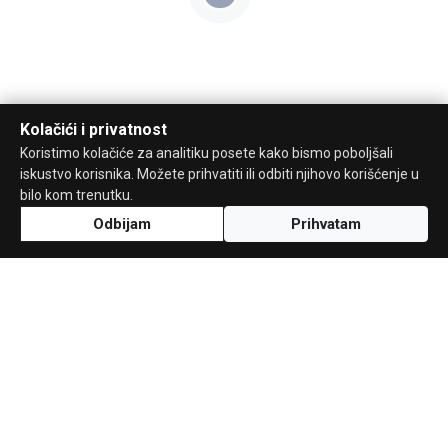
Kolačići i privatnost
Koristimo kolačiće za analitiku posete kako bismo poboljšali
iskustvo korisnika. Možete prihvatiti ili odbiti njihovo korišćenje u
bilo kom trenutku.
Odbijam
Prihvatam
Uz podršku