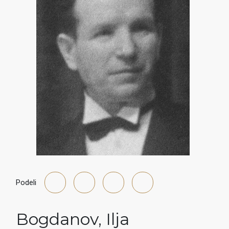
Podeli
Bogdanov
,
Ilja