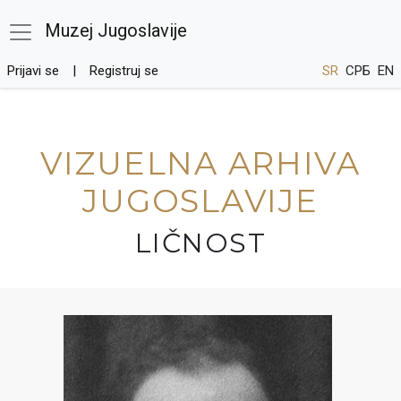
Muzej Jugoslavije
Prijavi se
Registruj se
SR
СРБ
EN
VIZUELNA ARHIVA
JUGOSLAVIJE
LIČNOST