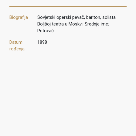
Biografija
Sovjetski operski pevač, bariton, solista
Boljšoj teatra u Moskvi. Srednje ime:
Petrovič.
Datum
1898
rođenja