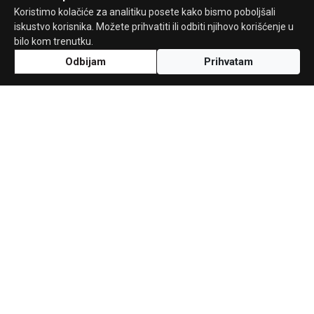
Koristimo kolačiće za analitiku posete kako bismo poboljšali
iskustvo korisnika. Možete prihvatiti ili odbiti njihovo korišćenje u
bilo kom trenutku.
Odbijam
Prihvatam
Uz podršku