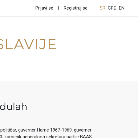
Prijavi se
Registruj se
SR
СРБ
EN
SLAVIJE
dulah
k i političar, guverner Hame 1967-1969, guverner
0, zamenik generalnog sekretara partije BAAS.