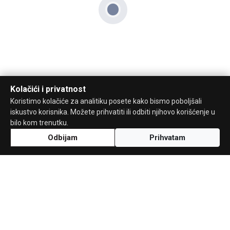
Kolačići i privatnost
Koristimo kolačiće za analitiku posete kako bismo poboljšali
iskustvo korisnika. Možete prihvatiti ili odbiti njihovo korišćenje u
bilo kom trenutku.
Odbijam
Prihvatam
Uz podršku