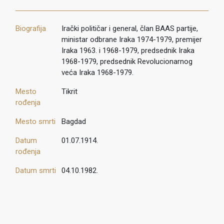
Biografija
Irački političar i general, član BAAS partije,
ministar odbrane Iraka 1974-1979, premijer
Iraka 1963. i 1968-1979, predsednik Iraka
1968-1979, predsednik Revolucionarnog
veća Iraka 1968-1979.
Mesto
Tikrit
rođenja
Mesto smrti
Bagdad
Datum
01.07.1914.
rođenja
Datum smrti
04.10.1982.