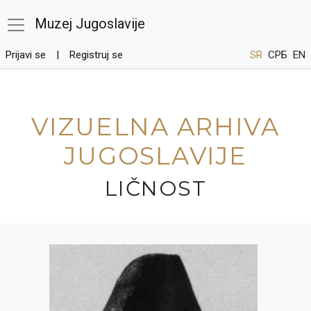
Muzej Jugoslavije
Prijavi se
Registruj se
SR
СРБ
EN
VIZUELNA ARHIVA
JUGOSLAVIJE
LIČNOST