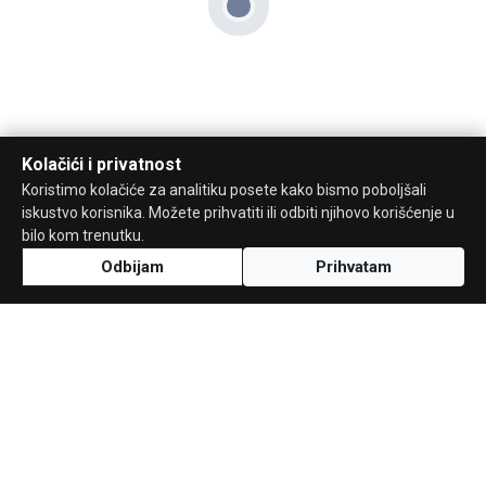
Kolačići i privatnost
Koristimo kolačiće za analitiku posete kako bismo poboljšali
iskustvo korisnika. Možete prihvatiti ili odbiti njihovo korišćenje u
bilo kom trenutku.
Odbijam
Prihvatam
Uz podršku