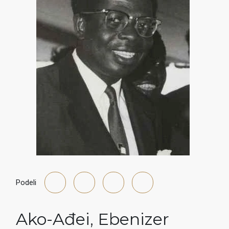
Podeli
Ako-Ađei
,
Ebenizer