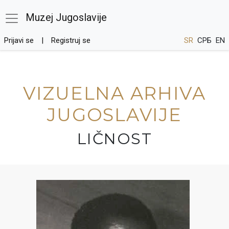
Muzej Jugoslavije
Prijavi se
Registruj se
SR
СРБ
EN
VIZUELNA ARHIVA
JUGOSLAVIJE
LIČNOST