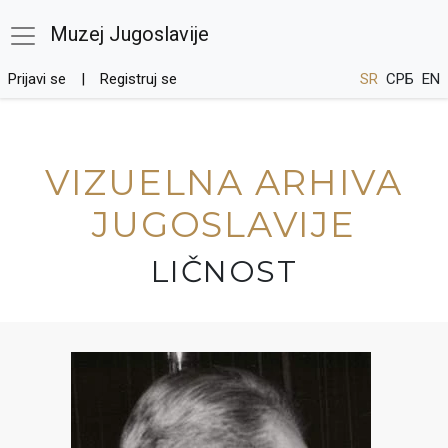
Muzej Jugoslavije
Prijavi se
Registruj se
SR
СРБ
EN
VIZUELNA ARHIVA
JUGOSLAVIJE
LIČNOST