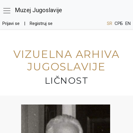
Muzej Jugoslavije
Prijavi se
Registruj se
SR
СРБ
EN
VIZUELNA ARHIVA
JUGOSLAVIJE
LIČNOST