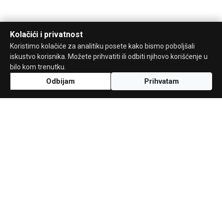
Kolačići i privatnost
Koristimo kolačiće za analitiku posete kako bismo poboljšali
iskustvo korisnika. Možete prihvatiti ili odbiti njihovo korišćenje u
bilo kom trenutku.
Odbijam
Prihvatam
Uz podršku