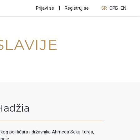
Prijavi se
Registruj se
SR
СРБ
EN
SLAVIJE
Hadžia
kog političara i državnika Ahmeda Seku Turea,
neje.