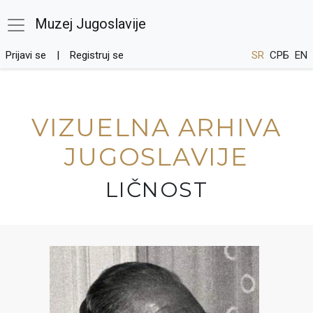
Muzej Jugoslavije
Prijavi se
Registruj se
SR
СРБ
EN
VIZUELNA ARHIVA
JUGOSLAVIJE
LIČNOST