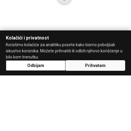
Kolačići i privatnost
Koristimo kolačiće za analitiku posete kako bismo poboljšali
iskustvo korisnika. Možete prihvatiti ili odbiti njihovo korišćenje u
bilo kom trenutku.
Odbijam
Prihvatam
Uz podršku