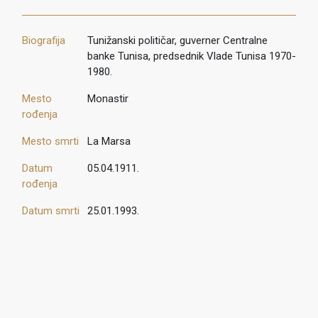
Biografija
Tunižanski političar, guverner Centralne
banke Tunisa, predsednik Vlade Tunisa 1970-
1980.
Mesto
Monastir
rođenja
Mesto smrti
La Marsa
Datum
05.04.1911.
rođenja
Datum smrti
25.01.1993.