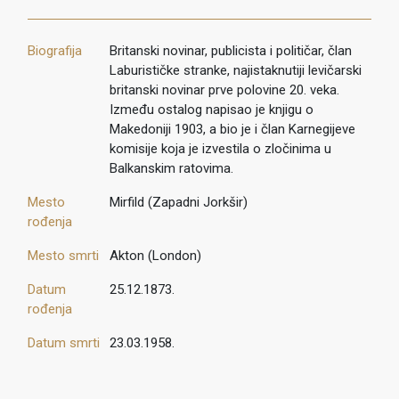
Biografija
Britanski novinar, publicista i političar, član
Laburističke stranke, najistaknutiji levičarski
britanski novinar prve polovine 20. veka.
Između ostalog napisao je knjigu o
Makedoniji 1903, a bio je i član Karnegijeve
komisije koja je izvestila o zločinima u
Balkanskim ratovima.
Mesto
Mirfild (Zapadni Jorkšir)
rođenja
Mesto smrti
Akton (London)
Datum
25.12.1873.
rođenja
Datum smrti
23.03.1958.