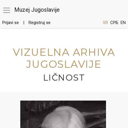
Muzej Jugoslavije
Prijavi se
Registruj se
SR
СРБ
EN
VIZUELNA ARHIVA
JUGOSLAVIJE
LIČNOST