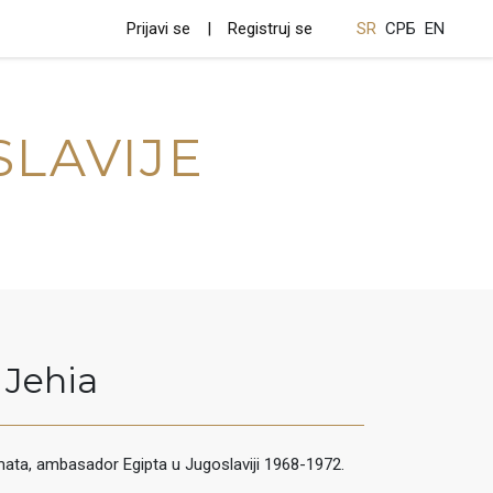
Prijavi se
Registruj se
SR
СРБ
EN
SLAVIJE
Jehia
mata, ambasador Egipta u Jugoslaviji 1968-1972.