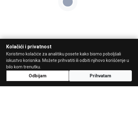
Kolačići i privatnost
Koristimo kolačiće za analitiku posete kako bismo poboljšali
iskustvo korisnika. Možete prihvatiti ili odbiti njihovo korišćenje u
bilo kom trenutku.
Odbijam
Prihvatam
Uz podršku