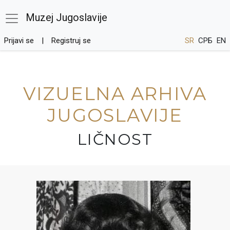
Muzej Jugoslavije
Prijavi se
Registruj se
SR
СРБ
EN
VIZUELNA ARHIVA
JUGOSLAVIJE
LIČNOST