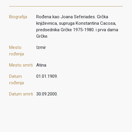
Biografija
Rođena kao Joana Seferiades. Grčka
književnica, supruga Konstantina Cacosa,
predsednika Grčke 1975-1980. i prva dama
Grčke.
Mesto
Izmir
rođenja
Mesto smrti
Atina
Datum
01.01.1909.
rođenja
Datum smrti
30.09.2000.