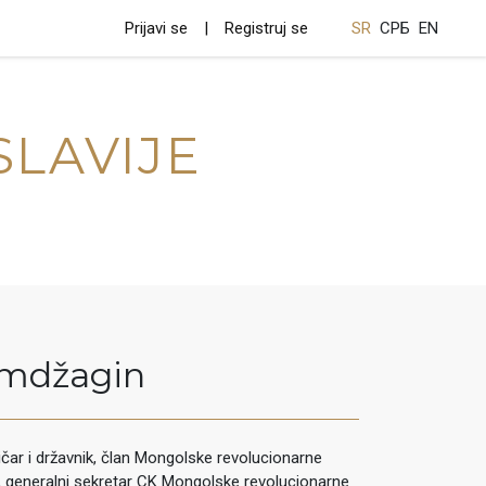
Prijavi se
Registruj se
SR
СРБ
EN
SLAVIJE
mdžagin
ičar i državnik, član Mongolske revolucionarne
e, generalni sekretar CK Mongolske revolucionarne