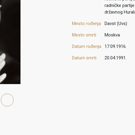
radničke partij
državnog Hural
Mesto rođenja
Davst (Uvs)
Mesto smrti
Moskva
Datum rođenja
17.09.1916.
Datum smrti
20.04.1991.