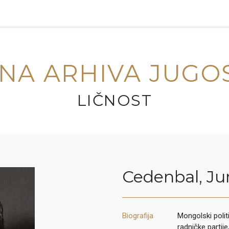
NA ARHIVA JUGO
LIČNOST
Cedenbal
,
Ju
Biografija
Mongolski polit
radničke partij