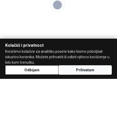
Kolačići i privatnost
Koristimo kolačiće za analitiku posete kako bismo poboljšali
iskustvo korisnika. Možete prihvatiti ili odbiti njihovo korišćenje u
bilo kom trenutku.
Odbijam
Prihvatam
Uz podršku