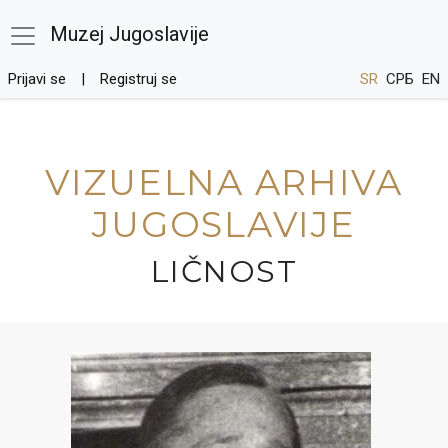
Muzej Jugoslavije
Prijavi se
Registruj se
SR
СРБ
EN
VIZUELNA ARHIVA
JUGOSLAVIJE
LIČNOST