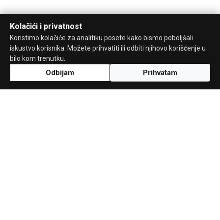
Kolačići i privatnost
Koristimo kolačiće za analitiku posete kako bismo poboljšali
iskustvo korisnika. Možete prihvatiti ili odbiti njihovo korišćenje u
bilo kom trenutku.
Odbijam
Prihvatam
Uz podršku