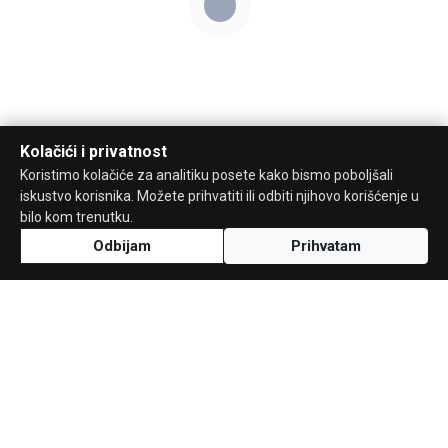
Kolačići i privatnost
Koristimo kolačiće za analitiku posete kako bismo poboljšali
iskustvo korisnika. Možete prihvatiti ili odbiti njihovo korišćenje u
bilo kom trenutku.
Odbijam
Prihvatam
Uz podršku