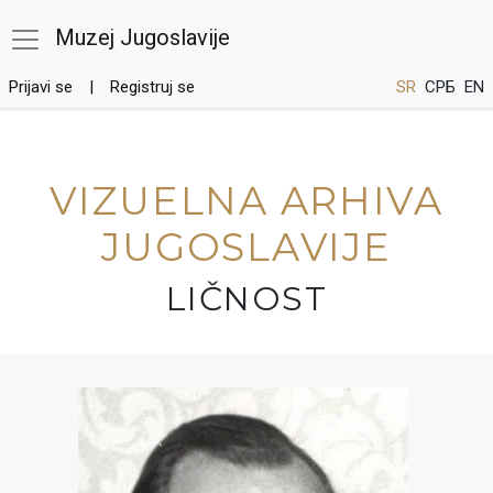
Muzej Jugoslavije
Prijavi se
Registruj se
SR
СРБ
EN
VIZUELNA ARHIVA
JUGOSLAVIJE
LIČNOST