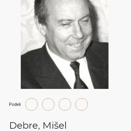
Podeli
Debre
,
Mišel