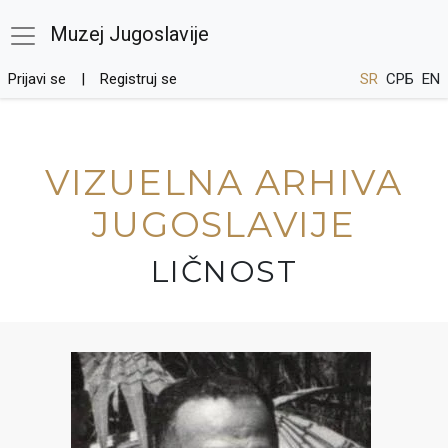
Muzej Jugoslavije
Prijavi se
Registruj se
SR
СРБ
EN
VIZUELNA ARHIVA
JUGOSLAVIJE
LIČNOST