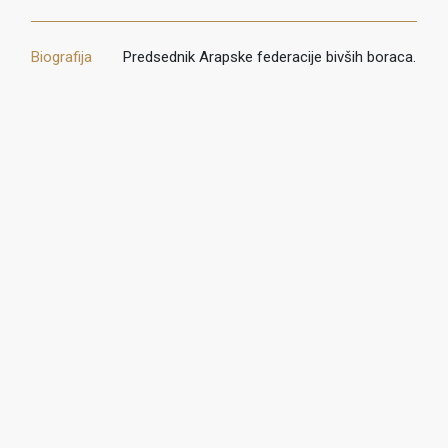
Biografija
Predsednik Arapske federacije bivših boraca.