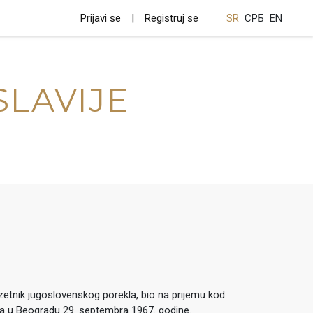
Prijavi se
Registruj se
SR
СРБ
EN
SLAVIJE
etnik jugoslovenskog porekla, bio na prijemu kod
ta u Beogradu 29. septembra 1967. godine.