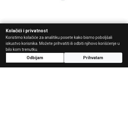
Kolačići i privatnost
Koristimo kolačiće za analitiku posete kako bismo poboljšali
iskustvo korisnika. Možete prihvatiti ili odbiti njihovo korišćenje u
bilo kom trenutku.
Odbijam
Prihvatam
Uz podršku