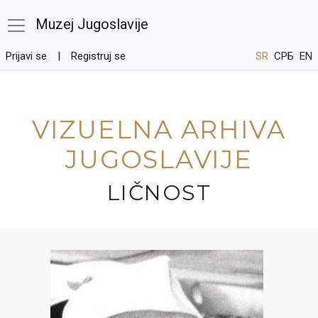
Muzej Jugoslavije
Prijavi se
Registruj se
SR
СРБ
EN
VIZUELNA ARHIVA
JUGOSLAVIJE
LIČNOST