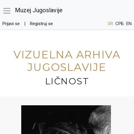
Muzej Jugoslavije
Prijavi se
Registruj se
SR
СРБ
EN
VIZUELNA ARHIVA
JUGOSLAVIJE
LIČNOST