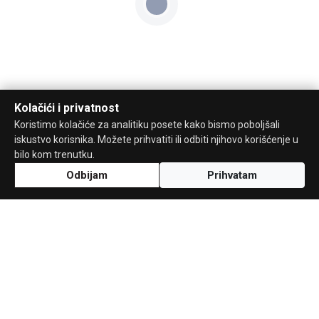
Kolačići i privatnost
Koristimo kolačiće za analitiku posete kako bismo poboljšali
iskustvo korisnika. Možete prihvatiti ili odbiti njihovo korišćenje u
bilo kom trenutku.
Odbijam
Prihvatam
Uz podršku