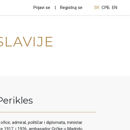
Prijavi se
Registruj se
SR
СРБ
EN
SLAVIJE
Perikles
ficir, admiral, političar i diplomata, ministar
ke 1917. i 1926, ambasador Grčke u Madridu.