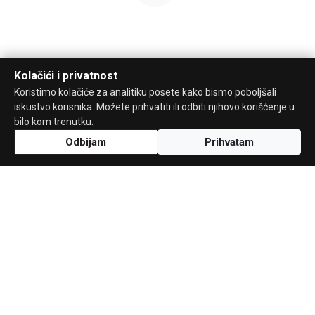
Kolačići i privatnost
Koristimo kolačiće za analitiku posete kako bismo poboljšali
iskustvo korisnika. Možete prihvatiti ili odbiti njihovo korišćenje u
bilo kom trenutku.
Odbijam
Prihvatam
Uz podršku