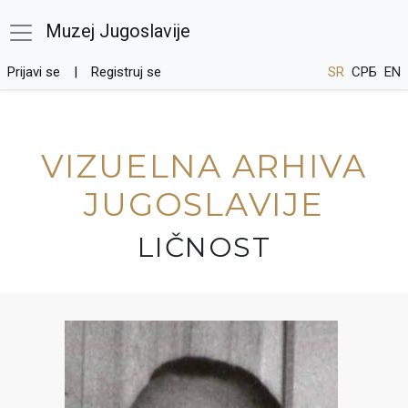
Muzej Jugoslavije
Prijavi se
Registruj se
SR
СРБ
EN
VIZUELNA ARHIVA
JUGOSLAVIJE
LIČNOST