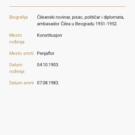
Biografija
Čileanski novinar, pisac, političar i diplomata,
ambasador Čilea u Beogradu 1951-1952.
Mesto
Konstitusjon
rođenja
Mesto smrti
Penjaflor
Datum
04.10.1903.
rođenja
Datum smrti
07.08.1983.