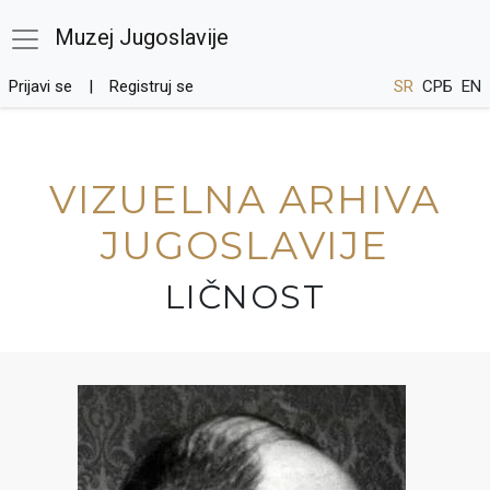
Muzej Jugoslavije
Prijavi se
Registruj se
SR
СРБ
EN
VIZUELNA ARHIVA
JUGOSLAVIJE
LIČNOST