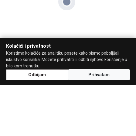
Kolačići i privatnost
Koristimo kolačiće za analitiku posete kako bismo poboljšali
iskustvo korisnika. Možete prihvatiti ili odbiti njihovo korišćenje u
bilo kom trenutku.
Odbijam
Prihvatam
Uz podršku