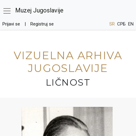
Muzej Jugoslavije
Prijavi se
Registruj se
SR
СРБ
EN
VIZUELNA ARHIVA
JUGOSLAVIJE
LIČNOST