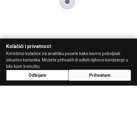
Kolačići i privatnost
Koristimo kolačiće za analitiku posete kako bismo poboljšali
iskustvo korisnika. Možete prihvatiti ili odbiti njihovo korišćenje u
bilo kom trenutku.
Odbijam
Prihvatam
Uz podršku