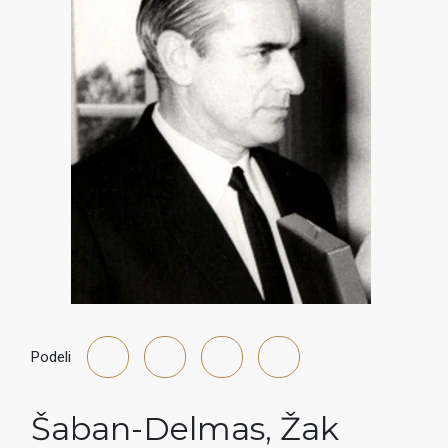
Podeli
Šaban-Delmas
,
Žak